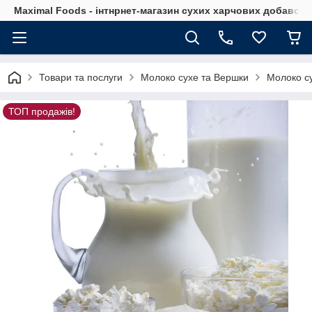
Maximal Foods - інтнрнет-магазин сухих харчових добавок 
Товари та послуги
Молоко сухе та Вершки
Молоко с
ТОП продажів!