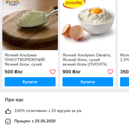
Яєчний Альбумін
Яєчний Альбумін Ововіта,
Моло
ПІНОУТВОРЮЮЧИЙ,
Яєчний білок, сухий
1,5%
Яєчний білок, сухий
яєчний білок (OVOVITA,
яєчний білок (Імперово
Польща)
500
900
350
₴/кг
₴/кг
Фудз, Україна)
Купити
Купити
Про нас
100% позитивних з 33 відгуків за рік
Працює з 25.05.2020