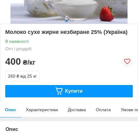
Молоко сухе жирне незбиране 25% (Україна)
В наявності
Опт і роздріб
400
₴/кг
260 ₴
від 25 кг
Купити
Опис
Характеристики
Доставка
Оплата
Умови п
Опис