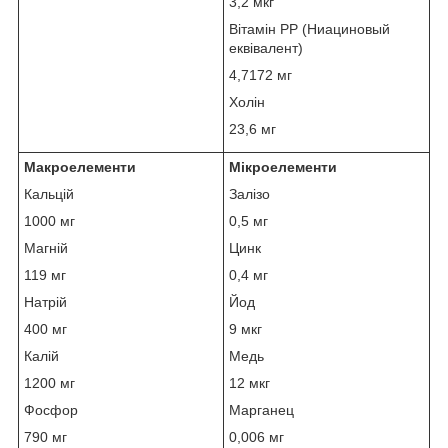
3,2 мкг
Вітамін PP (Ниациновый
еквівалент)
4,7172 мг
Холін
23,6 мг
Макроелементи
Мікроелементи
Кальцій
Залізо
1000 мг
0,5 мг
Магній
Цинк
119 мг
0,4 мг
Натрій
Йод
400 мг
9 мкг
Калій
Медь
1200 мг
12 мкг
Фосфор
Марганец
790 мг
0,006 мг