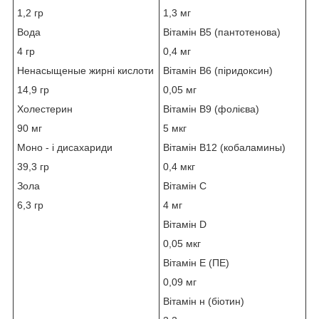
1,2 гр
1,3 мг
Вода
Вітамін B5 (пантотенова)
4 гр
0,4 мг
Ненасыщеные жирні кислоти
Вітамін B6 (піридоксин)
14,9 гр
0,05 мг
Холестерин
Вітамін B9 (фолієва)
90 мг
5 мкг
Моно - і дисахариди
Вітамін B12 (кобаламины)
39,3 гр
0,4 мкг
Зола
Вітамін C
6,3 гр
4 мг
Вітамін D
0,05 мкг
Вітамін E (ПЕ)
0,09 мг
Вітамін н (біотин)