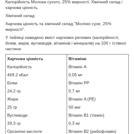
Калорійність Молока сухого, 25% жирності. Хімічний склад і
харчова цінність.
Хімічний склад
Харчова цінність та хімічний склад "Молоко сухе, 25%
жирності".
У таблиці наведено вміст харчових речовин (калорійності,
білків, жирів, вуглеводів, вітамінів і мінералів) на 100 г їстівної
частини.
Харчова цінність
Вітаміни
Калорійність
Вітамін A
469,2 кКал
0,05 мг
Білки
Вітамін PP
24,2 гр
0,7 мг
Жири
Вітамін A (РЕ)
25 гр
50 мкг
Вуглеводи
Вітамін B1 (тіамін)
39,3 гр
0,3 мг
Органічні кислоти
Вітамін B2 (рибофлавін)