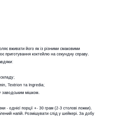
ляє вживати його як із різними смаковими
орює приготування коктейлю на секундну справу.
авдяки:
 складу;
n, Textrion та Ingredia;
у заводським мішком.
ки - однієї порції +- 30 грам (2-3 столові ложки).
лений напій. Розмішувати слід у шейкері. За добу