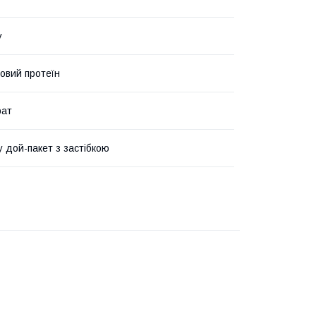
у
овий протеїн
рат
у дой-пакет з застібкою