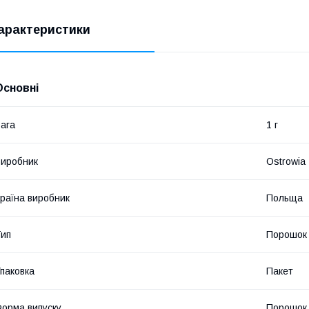
арактеристики
Основні
ага
1 г
иробник
Ostrowia
раїна виробник
Польща
ип
Порошок
паковка
Пакет
орма випуску
Порошок