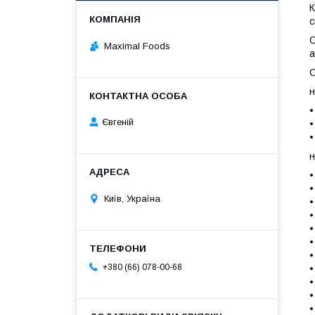
К
с
С
Maximal Foods
а
С
н
•
Євгеній
•
•
н
•
•
Київ, Україна
•
•
•
•
•
+380 (66) 078-00-68
•
•
•
•