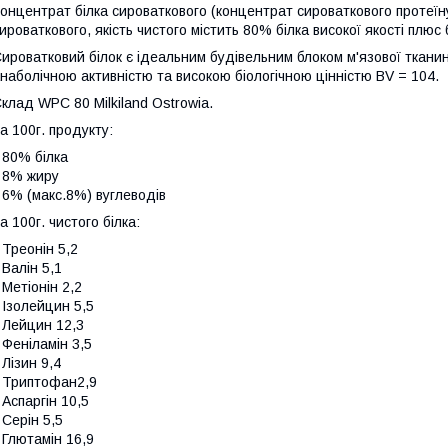
онцентрат білка сироваткового (концентрат сироваткового протеї
ироваткового, якість чистого містить 80% білка високої якості плюс
ироватковий білок є ідеальним будівельним блоком м'язової тканин
наболічною активністю та високою біологічною цінністю BV = 104.
клад WPC 80 Milkiland Ostrowia.
а 100г. продукту:
 80% білка
 8% жиру
 6% (макс.8%) вуглеводів
а 100г. чистого білка:
 Треонін 5,2
 Валін 5,1
 Метіонін 2,2
 Ізолейцин 5,5
 Лейцин 12,3
 Феніламін 3,5
 Лізин 9,4
 Триптофан2,9
 Аспаргін 10,5
 Серін 5,5
 Глютамін 16,9